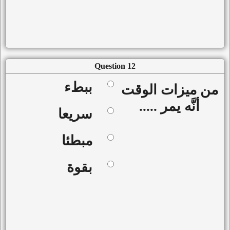
Question 12
ببطء
من ميزات الوقت
أنَّه يمر .....
سريعا
مبطئا
بقوة