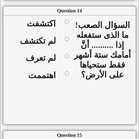
Question 14
اكتشفت
السؤال الصعب!
ما الذى ستفعله
لم تكتشف
إذا .......... أنَّ
أمامك ستة أشهر
لم تعرف
فقط ستحياها
على الأرض؟
اهتممت
Question 15