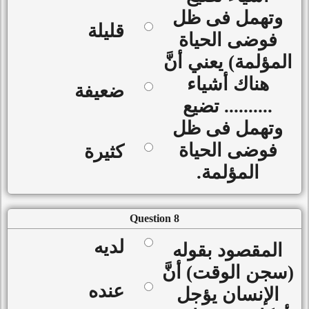
وتهمل فى ظل
قليلة
فوضى الحياة
المؤلمة) يعني أنَّ
هناك أشياء
ضعيفة
.......... تضيع
وتهمل فى ظل
فوضى الحياة
كثيرة
المؤلمة.
Question 8
لديه
المقصود بقوله
(سجن الوقت) أنَّ
عنده
الإنسان يؤجل