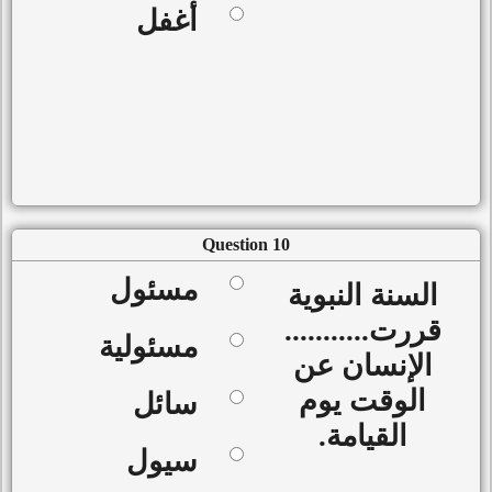
أغفل
Question 10
مسئول
السنة النبوية
قررت...........
مسئولية
الإنسان عن
الوقت يوم
سائل
القيامة.
سيول