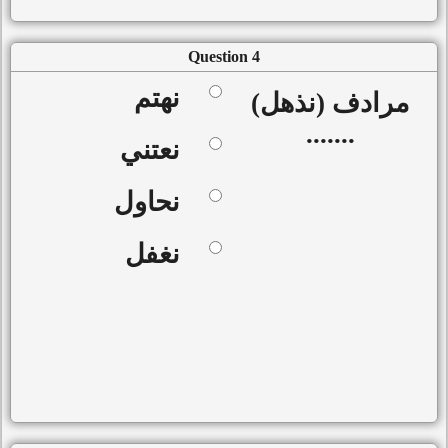
Question 4
نهتم
مرادف (نذهل)
.......
نعتني
نحاول
نغفل