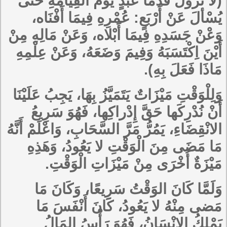
(لا تَزُولُ قَدَمَا عَبْدٍ يَوْمَ القِيَامَةِ حَتَّى
يُسْألَ عَنْ أَرْبَعٍ: عُمْرِهِ فِيمَا أَفْنَاه،
وَعْنْ جَسَدِهِ فِيمَا أَبْلاه، وَعَنْ مَالِهِ مِنْ
أَيْنَ اِكْتَسَبَهُ وَفِيمَ وَضَعَهُ، وَعَنْ عِلْمِهِ
مَاذَا فَعَلَ بِهِ).
وَلِلْوَقْتِ مَيْزَاتٌ يَتَمَيَّزُ بِهَا، يَجِبُ عَلَيْنَا
أَنْ نُدْرِكَها حَقَّ إِدْراكِها، فَهُوَ سَرِيعُ
الانْقِضَاءِ، يَمُرُّ مَرَّ السَّحَابِ، وَاعْلَمْ أَنَّهُ
مَا مَضَى مِنَ الْوَقْتِ لا يَعُودُ، وَهَذِهِ
مَيْزَةٌ أُخْرَى مِنْ مَيْزَاتِ الْوَقْتِ.
وَلَمَّا كَانَ الوَقْتُ سَرِيعًا، وَكَانَ مَا
مَضى مِنْهُ لا يَعُودُ، كَانَ أَنْفَسَ مَا
يَمْلِكُ الإنْسَانُ، فَهُوَ رَأْسُ المَالُ