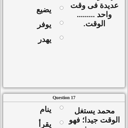
عديدة فى وقت
يضيع
واحد .........
الوقت.
يوفر
يهدر
Question 17
ينام
محمد يستغل
الوقت جيدا؛ فهو
يقرأ