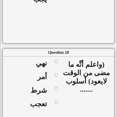
Question 20
نهي
(واعلم أنَّه ما
مضى من الوقت
أمر
لايعود) أسلوب
.......
شرط
تعجب