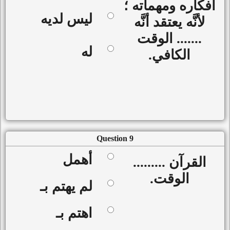
أفكاره ومهماته ؛
ليس لديه
لأنَّه يعتقد أنَّه
....... الوقت
له
الكافي.
Question 9
أهمل
القرآن .........
الوقت.
لم يهتم بـ
اهتم بـ