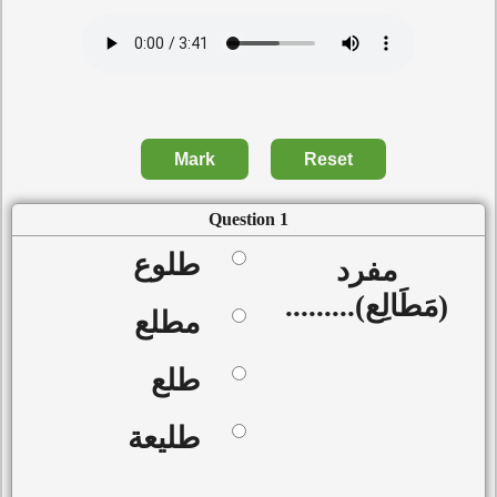
Mark
Reset
Question 1
طلوع
مفرد
(مَطَالِع).........
مطلع
طلع
طليعة