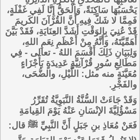
يَحْسَبُهَا سَاكِنَةً، وَالْحَقُّ إِنَّا لَفِي غَفْلَةٍ،
فَمِمَّا لا شَكَّ فِيهِ أَنَّ القُرْآنَ الكَريمَ
قَدْ عُنِيَ بِالوَقْتِ أَشَدَّ العِنَايَةِ، فَقَدْ بَيَّنَ
أَهَمِّيَّتَهُ، وَأَنَّهُ مِنْ أَعْظَمِ نِعَمِ اللهِ،
وَلِبَيَانِ ذَلِكَ أَقْسَمَ اللهُ - تعالى - فِي
مَطَالِعِ سُورٍ قُرْآنِيَّةٍ عَدِيدَةٍ بَأَجْزَاءٍ
مُعَيَّنَةٍ منه مثل: اللَّيْلِ، والضُّحَى،
والفَجْرِ.
وَقَدْ جَاءَتْ السُّنَّةُ النَّبَوِيَّةُ تُقَرِّرُ
مَسْؤُلِيَّةَ الإنْسَانِ عَنْهُ يَوْمَ القِيامَةِ
فَعَنْ مُعَاذِ بنِ جَبَلٍ أَنَّ النَّبِيِّ ﷺ قال: