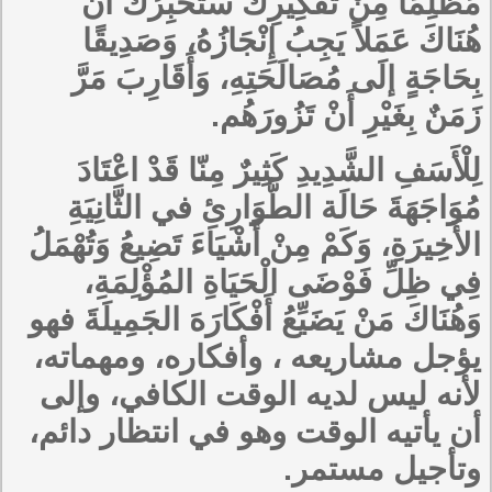
مُظْلِمًا مِنْ تَفْكِيرِكَ سَتُخْبِرُكَ أَنَّ
هُنَاكَ عَمَلاً يَجِبُ إِنْجَازُهُ، وَصَدِيقًا
بِحَاجَةٍ إلَى مُصَالَحَتِهِ، وَأَقَارِبَ مَرَّ
زَمَنٌ بِغَيْرِ أَنْ تَزُورَهُم.
لِلْأَسَفِ الشَّدِيدِ كَثِيرٌ مِنّا قَدْ اعْتَادَ
مُوَاجَهَةَ حَالَة الطَّوَارِئِ في الثَّانِيَةِ
الأَخِيرَةِ، وَكَمْ مِنْ أَشْيَاءَ تَضِيعُ وَتُهْمَلُ
فِي ظِلِّ فَوْضَى الْحَيَاةِ المُؤْلِمَةِ،
وَهُنَاكَ مَنْ يَضَيِّعُ أَفْكَارَهَ الجَمِيلَةَ فهو
يؤجل مشاريعه ، وأفكاره، ومهماته،
لأنه ليس لديه الوقت الكافي، وإلى
أن يأتيه الوقت وهو في انتظار دائم،
وتأجيل مستمر.