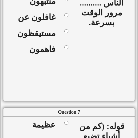
منتبهون
الناس ..........
مرور الوقت
غافلون عن
بسرعة.
مستيقظون
فاهمون
Question 7
عظيمة
قوله: (كم من
أشياء تضيع