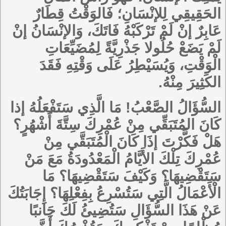
الحَقِيقِي لِلإنْسَانِ؛ فَالوَقْتُ قِطَارٌ
عَابِرٌ إنْ لَمْ تَرْكَبْهُ فَاتَكَ، وَالإنْسَانُ إنْ
لَمْ يَضَعْ حُلُولا جَذْرِيَّةً لِمُضَيِّعَاتِ
الْوَقْتِ، وَيُسَيْطِرُ عَلَى وَقْتِهِ فَقَدَ
الكَثِيرَ مِنْهُ.
السُّؤَالُ الصَّعْبُ! مَا الَّذِي سَتَفْعَلُهُ إذا
كَانَ المُتَبَقِّي مِنْ عُمْرِكَ سِتَّةَ أَشْهُرٍ؟
هَلْ فَكَّرْتَ إذَا كَانَ الْمُتَبَقَّي مِنْ
عُمْرِكَ تِلْكَ الأَيَّامُ الْمَعْدُودَةُ مَعَ مَنْ
سَتَقْضِيهَا؟ وَكَيْفَ سَتَقْضِيهَا؟ مَا
الْأَعْمَالُ الَّتِي سَتُسْرِعُ بِفِعْلِهَا؟ إِجَابَتُكَ
عَنْ هَذَا السُّؤَالِ سَتُضِيئُ لَكَ جَانبًا