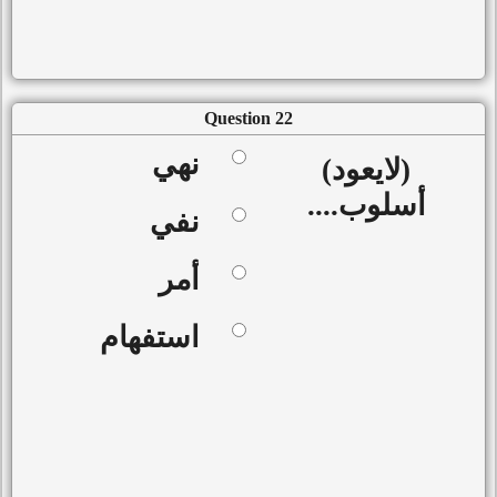
Question 22
نهي
(لايعود)
أسلوب....
نفي
أمر
استفهام