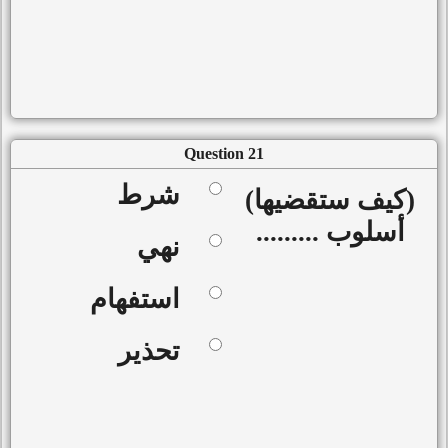
Question 21
شرط
(كيف ستقضيها)
أسلوب .........
نهي
استفهام
تحذير