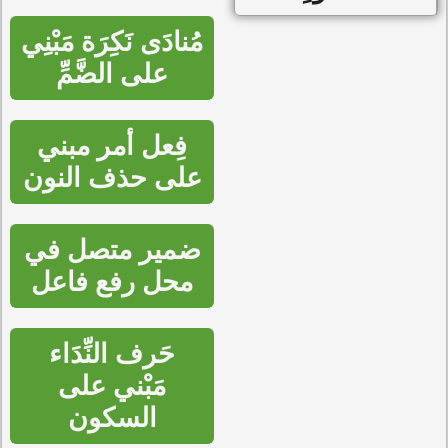
مُنادَى نَكِرَة مَبْنِي
على الضَّمِّ
فِعل أمر مبني
على حذف النون
ضمير متصل في
محل رفع فاعل
حَرف النِّدَاء
مَبْني على
السكون