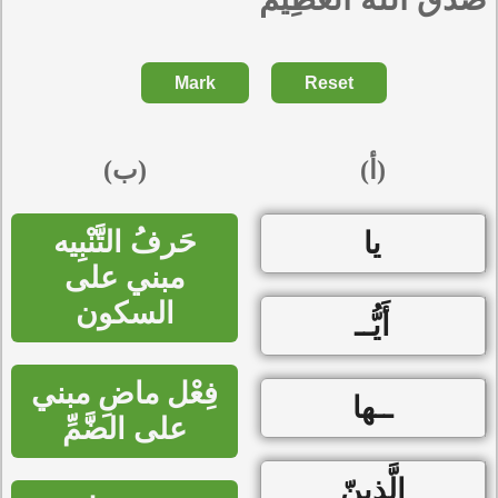
Mark
Reset
(أ)
(ب)
حَرفُ التَّنْبِيه
يا
مبني على
السكون
أَيُّــ
فِعْل ماضِ مبني
ــها
على الضَّمِّ
الَّذِينّ