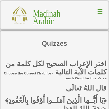
Madinah
Arabic
Quizzes
اختر الإعراب الصحيح لكل كلمة من
كلمات الآية التالية
- Choose the Correct I3rab for
each Word for this Verse.
قال اللهُ تَعالَى
﴿يَا أَيُّــها الَّذِينَ آمَنُــوا أَوْفُوا بِالْعُقُودِ﴾
صَدَقَ اللهُ العَظِيم